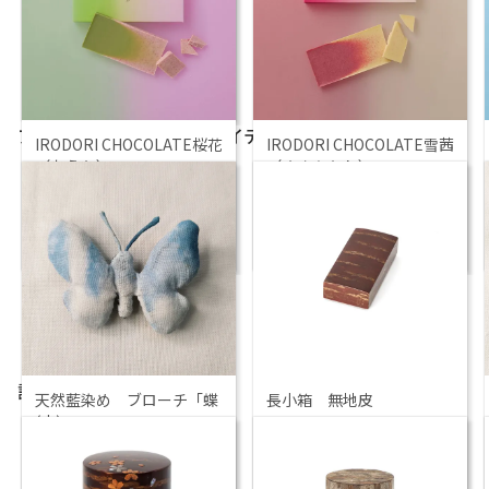
本酒 Japanese sake
￥
6,413
仙台伊澤家 勝山酒造株
式会社
アパレル・ファッションアイテム
もっと見る
IRODORI CHOCOLATE桜花
IRODORI CHOCOLATE雪茜
（おうか）
（ゆきあかね）
￥
1,620
￥
1,620
リトルマザーハウス
リトルマザーハウス
調理器具・食器
もっと見る
天然藍染め ブローチ「蝶
長小箱 無地皮
(小)」
￥
8,800
￥
2,420
伝統工芸 樺細工
里山ガーデン工房ハッ