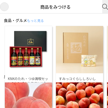
商品をみつける
食品・グルメ
もっと見る
ホーム
商品をみつける
ストアを探す
果物・フルーツ
もっと見る
KNKのたれ・つゆ満喫セッ
すみっコぐらししろいし
特集
ト 5本入【上北農産加工】
うーめん（白石温麺） 3束
×12袋入 ※36食分
￥
2,800
￥
3,888
上北農産ベアリーズ店
きちみ製麺 べアリーズ店