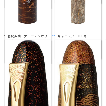
ピーボタニカル
アート・芸術・装飾品
もっと見る
総皮茶筒 大 ラデンオリ
キャニスター100ｇ
ジナル
￥
16,500
￥
13,750
伝統工芸 樺細工
伝統工芸 樺細工