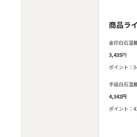
商品ラ
金印白石温麺
3,435
円
ポイント：34
手延白石温麺
4,342円
ポイント：43