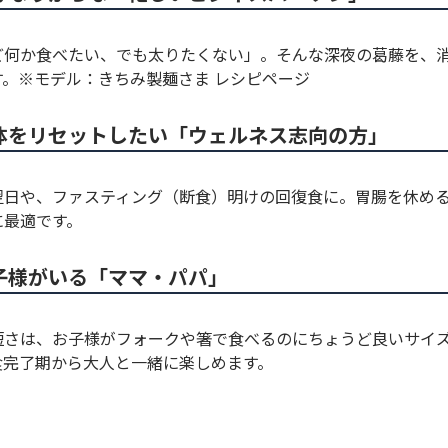
ど何か食べたい、でも太りたくない」。そんな深夜の葛藤を、
す。※モデル：きちみ製麺さま レシピページ
体をリセットしたい「ウェルネス志向の方」
翌日や、ファスティング（断食）明けの回復食に。胃腸を休め
に最適です。
子様がいる「ママ・パパ」
う短さは、お子様がフォークや箸で食べるのにちょうど良いサイ
食完了期から大人と一緒に楽しめます。