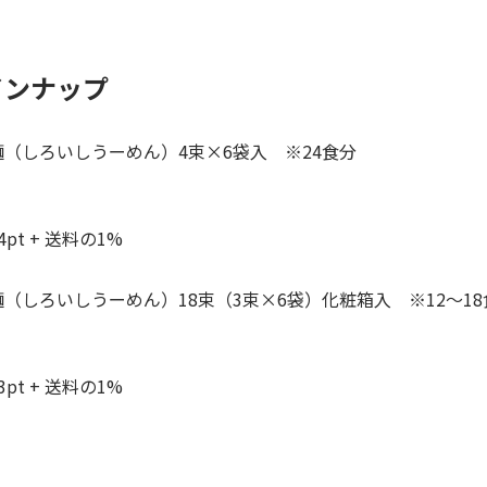
インナップ
（しろいしうーめん）4束×6袋入 ※24食分
pt + 送料の1%
（しろいしうーめん）18束（3束×6袋）化粧箱入 ※12～18
pt + 送料の1%