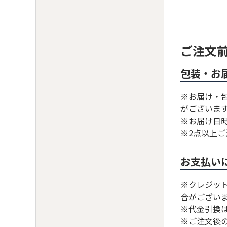
ご注文
包装・お
※お届け・
がございま
※お届け日
※2点以上
お支払い
※クレジッ
合がござい
※代金引換
※ご注文後