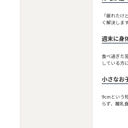
「疲れたけ
く解決しま
週末に身
食べ過ぎた
している方
小さなお
9cmとい
らず、離乳