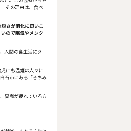
めん）。この温麺が今や
？ その理由は、食べ
の短さが消化に良いこ
くいので眠気やメンタ
て、人間の食生活にダ
幼児にも温麺は人々に
県白石市にある「きちみ
て、胃腸が疲れている方