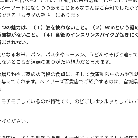
00年前から食べられてきた、伝統食の白石温麺（しろいしうー
ルシーフードになりつつあることをみなさんはご存知でしたか
感できる「カラダの軽さ」にあります。
４つの魅力は、（１）油を使わないこと。（２）9cmという麺
添加物がないこと。（４）食後のインスリンスパイクが起きに
悩まされない。
食となるお米、パン、パスタやラーメン、うどんやそばと違っ
えないところが温麺のありがたい魅力だと言えます。
の贈り物やご家族の普段の食卓に、そして食事制限中の方や乳
を与えてくれます。ベアリーズ百貨店でご紹介するのは、宮城
麺。
てモチモチしているのが特徴です。のどごしはツルッとしてい
上げください。