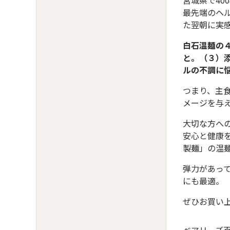
宮城県で4
最先端のヘ
た翌朝に実
白石温麺の
と。（３）
ルの不調に
つまり、主
メージを与
大切な方へ
安心と健康
製麺」の温
弾力があっ
にも最適。
ぜひお買い