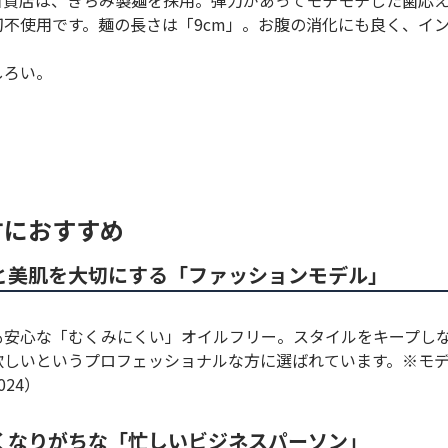
百貨店は、きちみ製麺を採用。弾力があってモチモチした歯応
切不使用です。麺の長さは「9cm」。お腹の消化にも良く、イ
しろい。
方におすすめ
と美肌を大切にする「ファッションモデル」
も安心な「むくみにくい」オイルフリー。スタイルをキープし
欲しいというプロフェッショナルな方に選ばれています。※モ
024）
くなりがちな「忙しいビジネスパーソン」