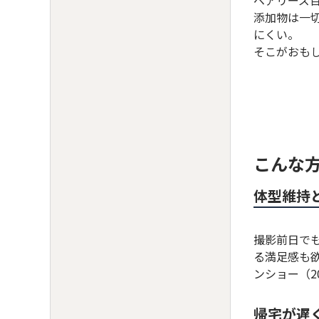
ベアリーズ
添加物は一
にくい。
そこがおも
こんな
体型維持
撮影前日で
る満足感も
ンショー（2
帰宅が遅