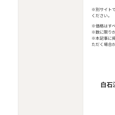
※別サイト
ください。
※価格はす
※数に限り
※本記事に
ただく場合
白石温