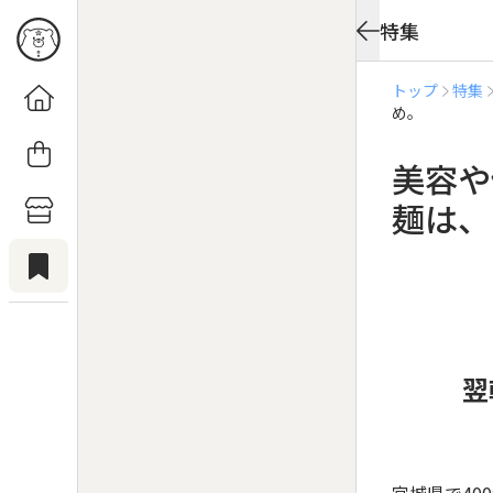
特集
トップ
特集
め。
美容や
麺は、
翌