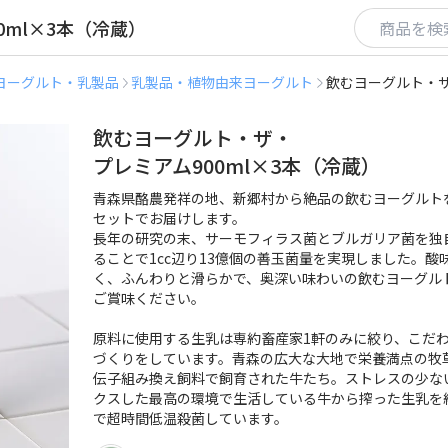
ml×3本（冷蔵）
ヨーグルト・乳製品
乳製品・植物由来ヨーグルト
飲むヨーグルト・ザ
飲むヨーグルト・ザ・
プレミアム900ml×3本（冷蔵）
青森県酪農発祥の地、新郷村から絶品の飲むヨーグルト
セットでお届けします。

長年の研究の末、サーモフィラス菌とブルガリア菌を独
ることで1cc辺り13億個の善玉菌量を実現しました。酸
く、ふんわりと滑らかで、奥深い味わいの飲むヨーグル
ご賞味ください。

原料に使用する生乳は専約畜産家1軒のみに絞り、こだ
づくりをしています。青森の広大な大地で栄養満点の牧
伝子組み換え飼料で飼育された牛たち。ストレスの少な
クスした最高の環境で生活している牛から搾った生乳を約
で超時間低温殺菌しています。