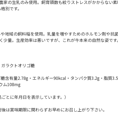
酪農家の生乳のみ使用。飼育頭数も絞りストレスがかからない素
も格別です。
料や地域の飼料稲を使用。乳量を増やすためのホルモン剤や抗
ごく少量。生産効率は悪いですが、これが牛本来の自然な姿です
、ガラクトオリゴ糖
有量2.78g・エネルギー90kcal・タンパク質3.2g・脂質3.
ウム108mg
品ごとに年月日を表示しています。）
封後は賞味期限に関わらずお早めにお召し上がり下さい。