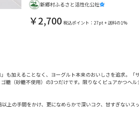
新郷村ふるさと活性化公社
￥
2,700
税込
ポイント：
27
pt + 送料の
1
%
味」も加えることなく、ヨーグルト本来のおいしさを追求。「
ゴ糖（砂糖不使用）の3つだけです。限りなくピュアかつヘル
倍以上の手間をかけ、更になめらかで深いコク、甘すぎないス