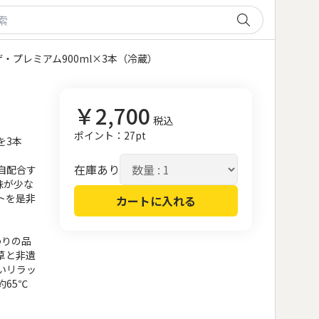
・プレミアム900ml×3本（冷蔵）
￥
2,700
税込
ポイント：
27
pt
を3本
在庫あり
自配合す
味が少な
トを是非
カートに入れる
わりの品
草と非遺
いリラッ
65℃